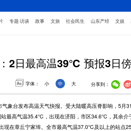
片
专题·访谈
政事
文旅
社会民生
山东产经
文娱
：2日最高温39℃ 预报3日
字体：
小
中
大
分享到：
气象台发布高温天气快报。受大陆暖高压脊影响，5月31
最高气温35.4℃，出现在济阳，市区34.6℃，其余介于3
出现在章丘宁家埠。全市最高气温37.0℃及以上的站点25个