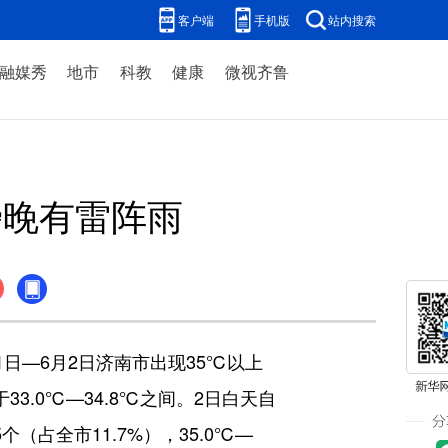
客户端
手机版
站内搜索
融媒秀
地市
科教
健康
微视齐鲁
傍晚有雷阵雨
日—6月2日济南市出现35℃以上
3.0℃—34.8℃之间。2日白天自
（占全市11.7%），35.0℃—