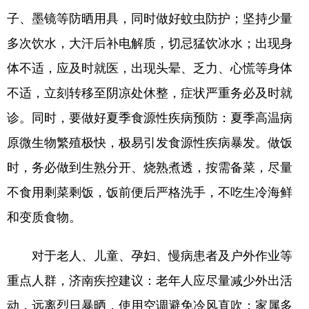
子、墨镜等防晒用具，同时做好蚊虫防护；坚持少量
会展
彩票
娱乐
时尚
多次饮水，大汗后补电解质，切忌猛饮冰水；出现身
悦读
公益
书画
一带一路
体不适，应及时就医，出现头晕、乏力、心慌等身体
亚太网
上市公司
投教基地
不适，立刻转移至阴凉处休整，症状严重务必及时就
诊。同时，要做好夏季食源性疾病预防：夏季高温病
地方频道
原微生物繁殖极快，极易引发食源性疾病暴发。做饭
时，务必做到生熟分开、烧熟煮透，按需备菜，尽量
首页
山东新闻
图片
专题·访谈
不食用剩菜剩饭，饭前便后严格洗手，不吃生冷海鲜
政事
文旅
社会民生
山东产经
和变质食物。
文娱
融媒秀
地市
科教
对于老人、儿童、孕妇、慢病患者及户外作业等
健康
微视齐鲁
重点人群，济南疾控建议：老年人应尽量减少外出活
动，远离烈日暴晒，使用空调避免冷风直吹；家属多
多语种频道