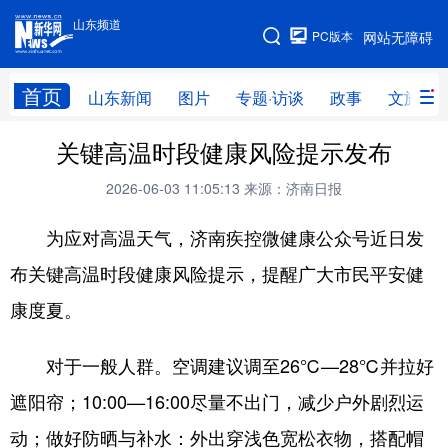
山东频道
手机版
PC版本
网站无障碍
网站地图
首页
山东新闻
图片
专题·访谈
政事
文旅
关键高温时段健康风险提示发布
学习进行时
高层
时政
人事
2026-06-03 11:05:13
来源：济南日报
国际
财经
网评
港澳
为应对高温天气，济南疾控微健康公众号近日发
台湾
思客智库
全球连线
教育
布关键高温时段健康风险提示，提醒广大市民平安健
科技
科普
体育
文化
康度夏。
健康
军事
访谈
视频
图片
中央文件
金融
汽车
对于一般人群。空调建议调至26℃—28℃并拉好
遮阳帘；10:00—16:00尽量不出门，减少户外剧烈运
食品
人居
信息化
乡村振兴
动；做好防晒与补水：外出穿浅色宽松衣物，搭配帽
溯源中国
城市
旅游
能源