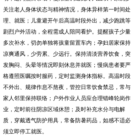
关注老人身体状态与精神情况，身体异样第一时间处
English
Español
Français
عربى
理、就医；儿童避开午后高温时段外出，减少跑跳等
Русский язык
日本語
한국어
剧烈户外活动，全程需成人陪同看护。提醒孩子少量
Deutsch
Português
多次补水，切勿单独将孩童留置车内；孕妇居家保持
凉爽通风，少劳累、少远行。保持清淡营养饮食，突
发胸闷、头晕等情况即刻休息并就医；慢病患者要严
格遵照医嘱按时服药，定时监测身体指标。高温时段
不外出、规律作息不熬夜，管控日常饮食禁忌，常与
家人邻里保持联络；户外作业人员应合理错峰轮岗作
业，定时前往阴凉区域休憩；及时补充水分与电解
质，穿戴透气防护用具，常备防暑药品，如感不适必
须立即停工就医。