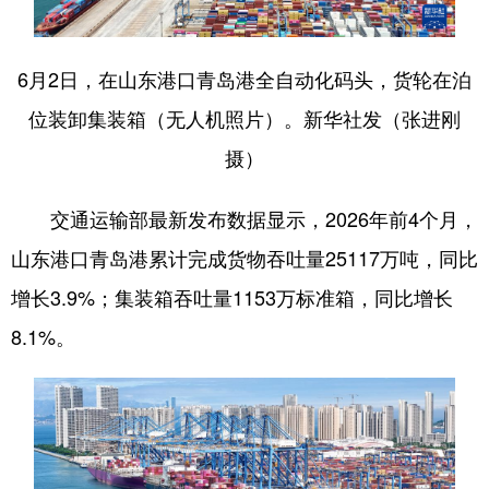
会展
彩票
娱乐
时尚
6月2日，在山东港口青岛港全自动化码头，货轮在泊
悦读
公益
书画
一带一路
位装卸集装箱（无人机照片）。新华社发（张进刚
亚太网
上市公司
投教基地
摄）
地方频道
交通运输部最新发布数据显示，2026年前4个月，
山东港口青岛港累计完成货物吞吐量25117万吨，同比
首页
山东新闻
图片
专题·访谈
增长3.9%；集装箱吞吐量1153万标准箱，同比增长
政事
文旅
社会民生
山东产经
8.1%。
文娱
融媒秀
地市
科教
健康
微视齐鲁
多语种频道