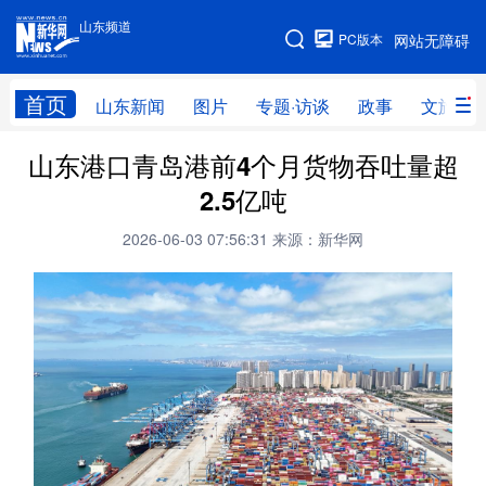
山东频道
手机版
PC版本
网站无障碍
网站地图
首页
山东新闻
图片
专题·访谈
政事
文旅
山东港口青岛港前4个月货物吞吐量超
学习进行时
高层
时政
人事
2.5亿吨
国际
财经
网评
港澳
2026-06-03 07:56:31
来源：新华网
台湾
思客智库
全球连线
教育
科技
科普
体育
文化
健康
军事
访谈
视频
图片
中央文件
金融
汽车
食品
人居
信息化
乡村振兴
溯源中国
城市
旅游
能源