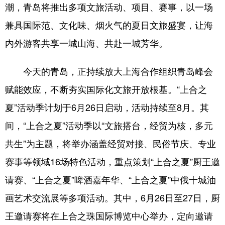
潮，青岛将推出多项文旅活动、项目、赛事，以一场
English
Español
Français
عربى
兼具国际范、文化味、烟火气的夏日文旅盛宴，让海
内外游客共享一城山海、共赴一城芳华。
Русский язык
日本語
한국어
Deutsch
Português
今天的青岛，正持续放大上海合作组织青岛峰会
赋能效应，不断夯实国际化文旅开放根基。“上合之
夏”活动季计划于6月26日启动，活动持续至8月。其
间，“上合之夏”活动季以“文旅搭台，经贸为核，多元
共生”为主题，将举办涵盖经贸对接、民俗节庆、专业
赛事等领域16场特色活动，重点策划“上合之夏”厨王邀
请赛、“上合之夏”啤酒嘉年华、“上合之夏”中俄十城油
画艺术交流展等多项活动。其中，6月26日至27日，厨
王邀请赛将在上合之珠国际博览中心举办，定向邀请