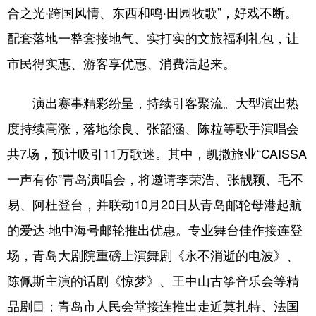
合之光·跨国风情、东西和鸣·田园牧歌”，好戏不断。
配套落地一整套接地气、实打实的文旅福利礼包，让
市民得实惠、游客享优惠、消费活起来。
演出赛事精彩纷呈，持续引客聚流。大型演出热
度持续高涨，落地徐良、张韶涵、陈粒等歌手演唱会
共7场，预计吸引11万歌迷。其中，凯撒旅业“CAISSA
一声有你”青岛演唱会，将邀请李荣浩、张靓颖、毛不
易、阿杜登台，并联动10月20日从青岛邮轮母港起航
的爱达·地中海号邮轮推出优惠。专业舞台佳作接连登
场，青岛大剧院重磅上演舞剧《永不消逝的电波》、
陈佩斯主演的话剧《惊梦》、王中山古筝音乐会等精
品剧目；青岛市人民会堂接连推出走近莫扎特、法国