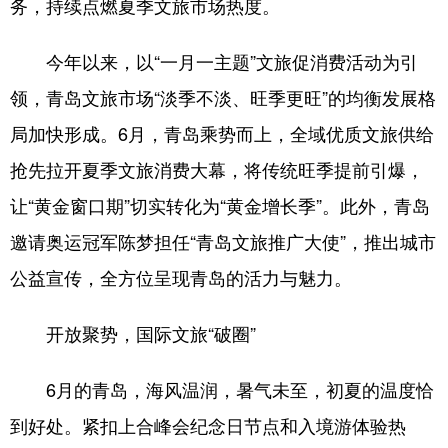
务，持续点燃夏季文旅市场热度。
会展
彩票
娱乐
时尚
今年以来，以“一月一主题”文旅促消费活动为引
悦读
公益
书画
一带一路
领，青岛文旅市场“淡季不淡、旺季更旺”的均衡发展格
亚太网
上市公司
投教基地
局加快形成。6月，青岛乘势而上，全域优质文旅供给
抢先拉开夏季文旅消费大幕，将传统旺季提前引爆，
地方频道
让“黄金窗口期”切实转化为“黄金增长季”。此外，青岛
邀请奥运冠军陈梦担任“青岛文旅推广大使”，推出城市
首页
山东新闻
图片
专题·访谈
公益宣传，全方位呈现青岛的活力与魅力。
政事
文旅
社会民生
山东产经
文娱
融媒秀
地市
科教
开放聚势，国际文旅“破圈”
健康
微视齐鲁
6月的青岛，海风温润，暑气未至，初夏的温度恰
到好处。紧扣上合峰会纪念日节点和入境游体验热
多语种频道