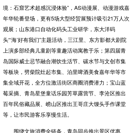
境：石窟艺术超感沉浸体验”，AS动漫展、动漫游戏嘉
年华轮番登场，更有5场大型经贸展预计吸引21万人次
观展；山东港口自动化码头工业研学，东大洋码
头“‘海’好有我们”主题活动，三江里、东方影都大剧院
上演多部经典儿童剧等童趣活动寓教于乐；第四届青
岛国际威士忌节融合潮饮生活节、碳水节与文创市集
等板块，劈柴院灶起市集、泊里啤酒美食嘉年华等市
集全域开花，全方位激活街区商圈消费潜力；宝山蓝
莓采摘、青岛星堡童话乐园芳草露营节、李沧区推出
百年民俗藏品展、崂山区推出王哥庄大馒头手作课堂
等，让市民游客乐享慢生活。
围绕文旅消费全链条，青岛同步推出景区优惠、