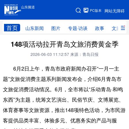
山东频道
手机版
PC版本
网站无障碍
网站地图
首页
山东新闻
图片
专题·访谈
政事
文旅
148项活动拉开青岛文旅消费黄金季
学习进行时
高层
时政
人事
2026-06-03 11:12:57
来源：青岛日报
国际
财经
网评
港澳
6月2日上午，青岛市政府新闻办召开“一月一主
台湾
思客智库
全球连线
教育
题”文旅促消费主题系列新闻发布会，介绍6月青岛市
科技
科普
体育
文化
文旅促消费活动情况。6月，全市将以“乐动青岛·和鸣
健康
军事
访谈
视频
东西”为主题，统筹文艺演出、民俗节庆、文博展览、
图片
中央文件
金融
汽车
体育赛事等文旅资源，推出148项特色活动，为市民游
食品
人居
信息化
乡村振兴
客提供品类丰富、体验多元、优惠务实的产品与服
溯源中国
城市
旅游
能源