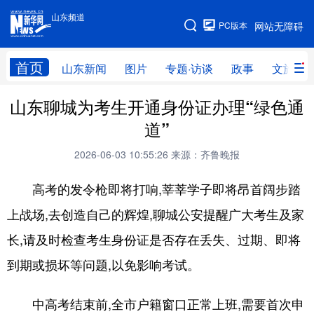
山东频道
手机版
PC版本
网站无障碍
网站地图
首页
山东新闻
图片
专题·访谈
政事
文旅
山东聊城为考生开通身份证办理“绿色通
学习进行时
高层
时政
人事
道”
国际
财经
网评
港澳
2026-06-03 10:55:26
来源：齐鲁晚报
台湾
思客智库
全球连线
教育
高考的发令枪即将打响,莘莘学子即将昂首阔步踏
科技
科普
体育
文化
上战场,去创造自己的辉煌,聊城公安提醒广大考生及家
健康
军事
访谈
视频
长,请及时检查考生身份证是否存在丢失、过期、即将
图片
中央文件
金融
汽车
到期或损坏等问题,以免影响考试。
食品
人居
信息化
乡村振兴
中高考结束前,全市户籍窗口正常上班,需要首次申
溯源中国
城市
旅游
能源