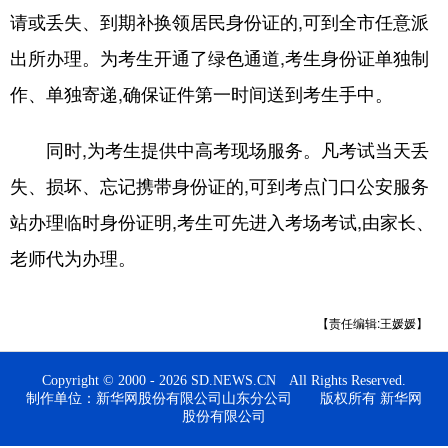
请或丢失、到期补换领居民身份证的,可到全市任意派
会展
彩票
娱乐
时尚
出所办理。为考生开通了绿色通道,考生身份证单独制
悦读
公益
书画
一带一路
作、单独寄递,确保证件第一时间送到考生手中。
亚太网
上市公司
投教基地
同时,为考生提供中高考现场服务。凡考试当天丢
失、损坏、忘记携带身份证的,可到考点门口公安服务
地方频道
站办理临时身份证明,考生可先进入考场考试,由家长、
首页
山东新闻
图片
专题·访谈
老师代为办理。
政事
文旅
社会民生
山东产经
【责任编辑:王媛媛】
文娱
融媒秀
地市
科教
健康
微视齐鲁
Copyright © 2000 - 2026 SD.NEWS.CN All Rights Reserved.
制作单位：新华网股份有限公司山东分公司 版权所有 新华网
股份有限公司
多语种频道