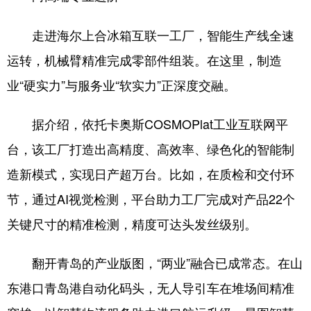
English
Español
Français
عربى
走进海尔上合冰箱互联一工厂，智能生产线全速
运转，机械臂精准完成零部件组装。在这里，制造
Русский язык
日本語
한국어
业“硬实力”与服务业“软实力”正深度交融。
Deutsch
Português
据介绍，依托卡奥斯COSMOPlat工业互联网平
台，该工厂打造出高精度、高效率、绿色化的智能制
造新模式，实现日产超万台。比如，在质检和交付环
节，通过AI视觉检测，平台助力工厂完成对产品22个
关键尺寸的精准检测，精度可达头发丝级别。
翻开青岛的产业版图，“两业”融合已成常态。在山
东港口青岛港自动化码头，无人导引车在堆场间精准