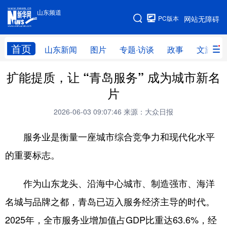
山东频道
手机版
PC版本
网站无障碍
网站地图
首页
山东新闻
图片
专题·访谈
政事
文旅
扩能提质，让 “青岛服务” 成为城市新名
学习进行时
高层
时政
人事
片
国际
财经
网评
港澳
2026-06-03 09:07:46
来源：大众日报
台湾
思客智库
全球连线
教育
服务业是衡量一座城市综合竞争力和现代化水平
科技
科普
体育
文化
的重要标志。
健康
军事
访谈
视频
作为山东龙头、沿海中心城市、制造强市、海洋
图片
中央文件
金融
汽车
名城与品牌之都，青岛已迈入服务经济主导的时代。
食品
人居
信息化
乡村振兴
2025年，全市服务业增加值占GDP比重达63.6%，经
溯源中国
城市
旅游
能源