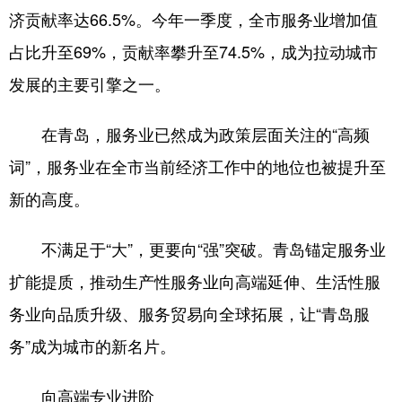
济贡献率达66.5%。今年一季度，全市服务业增加值
会展
彩票
娱乐
时尚
占比升至69%，贡献率攀升至74.5%，成为拉动城市
悦读
公益
书画
一带一路
发展的主要引擎之一。
亚太网
上市公司
投教基地
在青岛，服务业已然成为政策层面关注的“高频
词”，服务业在全市当前经济工作中的地位也被提升至
地方频道
新的高度。
首页
山东新闻
图片
专题·访谈
不满足于“大”，更要向“强”突破。青岛锚定服务业
政事
文旅
社会民生
山东产经
扩能提质，推动生产性服务业向高端延伸、生活性服
文娱
融媒秀
地市
科教
务业向品质升级、服务贸易向全球拓展，让“青岛服
健康
微视齐鲁
务”成为城市的新名片。
向高端专业进阶
多语种频道