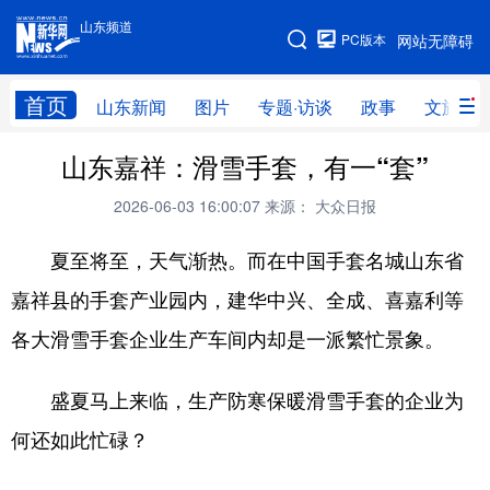
山东频道
手机版
PC版本
网站无障碍
网站地图
首页
山东新闻
图片
专题·访谈
政事
文旅
山东嘉祥：滑雪手套，有一“套”
学习进行时
高层
时政
人事
2026-06-03 16:00:07
来源： 大众日报
国际
财经
网评
港澳
夏至将至，天气渐热。而在中国手套名城山东省
台湾
思客智库
全球连线
教育
嘉祥县的手套产业园内，建华中兴、全成、喜嘉利等
科技
科普
体育
文化
各大滑雪手套企业生产车间内却是一派繁忙景象。
健康
军事
访谈
视频
图片
中央文件
金融
汽车
盛夏马上来临，生产防寒保暖滑雪手套的企业为
何还如此忙碌？
食品
人居
信息化
乡村振兴
溯源中国
城市
旅游
能源