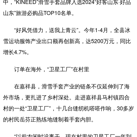
中，“KINEED”滑雪手套品牌入选2024“好客山东·好品
山东”旅游必购品TOP10名单。
“好风凭借力，送我上青云”。今年1-4月，全县冰
雪运动服饰产业出口额再创新高，达5200万元，同比
增长4.7%。
订单在海外，“卫星工厂”在村里
在嘉祥县，滑雪手套产业的链条不仅延伸到了海
外市场，更扎进了乡村深处。走进嘉祥县马村镇四合
村的一处“卫星工厂”，十几台缝纫机嗒嗒作响，30多岁
的村民岳芬正熟练地缝制着手套内胆。
“以前农闲时没事干，现在村里的卫星工厂一年到