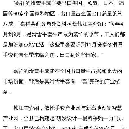
“嘉祥的滑雪手套主要出口美国、欧盟、日本、韩
会展
彩票
娱乐
时尚
国等60多个国家和地区，出口量占全国出口总量的约
八成。”嘉祥县商务局外贸科科长韩江雪介绍：“每年4
悦读
公益
书画
一带一路
月到9月，是滑雪手套生产最为繁忙的季节，工人们都
亚太网
上市公司
投教基地
是加班加点地忙活，这些手套要赶到11月份寒冬滑雪
手套销售旺季来临之前，出口到这些国家。”
地方频道
嘉祥的滑雪手套能在全国出口量中占据如此大的
首页
山东新闻
图片
专题·访谈
市场份额，背后是其滑雪手套有一“套”完整的产业链
政事
文旅
社会民生
山东产经
条。
文娱
融媒秀
地市
科教
韩江雪介绍，依托手套产业园与新高地创新智慧
健康
微视齐鲁
产业园，全县已构建起“研发设计—辅料采购—协同加
工—出口展销”全产业链，2025年完成产值25亿元，其
多语种频道