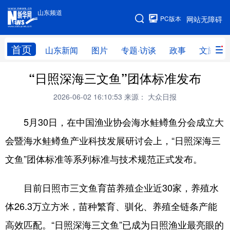
山东频道
手机版
PC版本
网站无障碍
网站地图
首页
山东新闻
图片
专题·访谈
政事
文旅
“日照深海三文鱼”团体标准发布
学习进行时
高层
时政
人事
2026-06-02 16:10:53
来源： 大众日报
国际
财经
网评
港澳
5月30日，在中国渔业协会海水鲑鳟鱼分会成立大
台湾
思客智库
全球连线
教育
会暨海水鲑鳟鱼产业科技发展研讨会上，“日照深海三
科技
科普
体育
文化
文鱼”团体标准等系列标准与技术规范正式发布。
健康
军事
访谈
视频
图片
中央文件
金融
汽车
目前日照市三文鱼育苗养殖企业近30家，养殖水
体26.3万立方米，苗种繁育、驯化、养殖全链条产能
食品
人居
信息化
乡村振兴
高效匹配。“日照深海三文鱼”已成为日照渔业最亮眼的
溯源中国
城市
旅游
能源