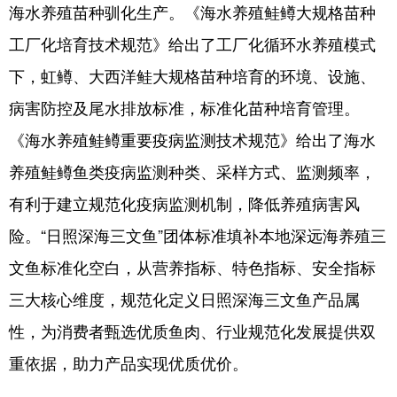
海水养殖苗种驯化生产。《海水养殖鲑鳟大规格苗种
English
Español
Français
عربى
工厂化培育技术规范》给出了工厂化循环水养殖模式
下，虹鳟、大西洋鲑大规格苗种培育的环境、设施、
Русский язык
日本語
한국어
病害防控及尾水排放标准，标准化苗种培育管理。
Deutsch
Português
《海水养殖鲑鳟重要疫病监测技术规范》给出了海水
养殖鲑鳟鱼类疫病监测种类、采样方式、监测频率，
有利于建立规范化疫病监测机制，降低养殖病害风
险。“日照深海三文鱼”团体标准填补本地深远海养殖三
文鱼标准化空白，从营养指标、特色指标、安全指标
三大核心维度，规范化定义日照深海三文鱼产品属
性，为消费者甄选优质鱼肉、行业规范化发展提供双
重依据，助力产品实现优质优价。