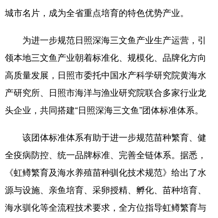
城市名片，成为全省重点培育的特色优势产业。
会展
彩票
娱乐
时尚
为进一步规范日照深海三文鱼产业生产运营，引
悦读
公益
书画
一带一路
领本地三文鱼产业朝着标准化、规模化、品牌化方向
亚太网
上市公司
投教基地
高质量发展，日照市委托中国水产科学研究院黄海水
产研究所、日照市海洋与渔业研究院联合多家行业龙
地方频道
头企业，共同搭建“日照深海三文鱼”团体标准体系。
首页
山东新闻
图片
专题·访谈
该团体标准体系有助于进一步规范苗种繁育、健
政事
文旅
社会民生
山东产经
全疫病防控、统一品牌标准、完善全链体系。据悉，
文娱
融媒秀
地市
科教
《虹鳟繁育及海水养殖苗种驯化技术规范》给出了水
健康
微视齐鲁
源与设施、亲鱼培育、采卵授精、孵化、苗种培育、
海水驯化等全流程技术要求，全方位指导虹鳟繁育与
多语种频道