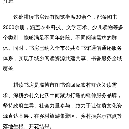
打造。
会展
彩票
娱乐
时尚
这处耕读书房设有阅览坐席30余个，配备图书
悦读
公益
书画
一带一路
2000余册，涵盖农业科技、文学艺术、少儿读物等多
亚太网
上市公司
投教基地
个类别，能够满足不同年龄段、不同阅读需求的群
体。同时，书房已纳入全市公共图书馆通借通还服务
地方频道
体系，实现了城乡阅读资源共建共享、书香服务全域
覆盖。
首页
山东新闻
图片
专题·访谈
政事
文旅
社会民生
山东产经
耕读书房是淄博市图书馆回应农村群众阅读需
求、深耕乡村文化沃土而聚力打造的延伸服务品牌，
文娱
融媒秀
地市
科教
坚持政府主导、社会力量参与，致力于让优质文化资
健康
微视齐鲁
源直达基层，在乡村旅游集聚区、乡村振兴示范点等
落地生根、开花结果。
多语种频道