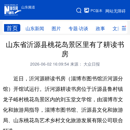
山东频道
手机版
PC版本
网站无障碍
网站地图
首页
山东新闻
图片
专题·访谈
政事
文旅
山东省沂源县桃花岛景区里有了耕读书
学习进行时
高层
时政
人事
房
国际
财经
网评
港澳
2026-06-02 16:09:54
来源： 大众日报
台湾
思客智库
全球连线
教育
近日，沂河源耕读书房（淄博市图书馆沂河源分
科技
科普
体育
文化
馆）开馆试运行。沂河源耕读书房位于沂源县鲁村镇
健康
军事
访谈
视频
龙子峪村桃花岛景区内的刘玉堂文学馆，由淄博市文
图片
中央文件
金融
汽车
化和旅游局指导，淄博市图书馆、沂源县文化和旅游
食品
人居
信息化
乡村振兴
局、山东桃花岛艺术乡村文化旅游发展有限公司联合
溯源中国
城市
旅游
能源