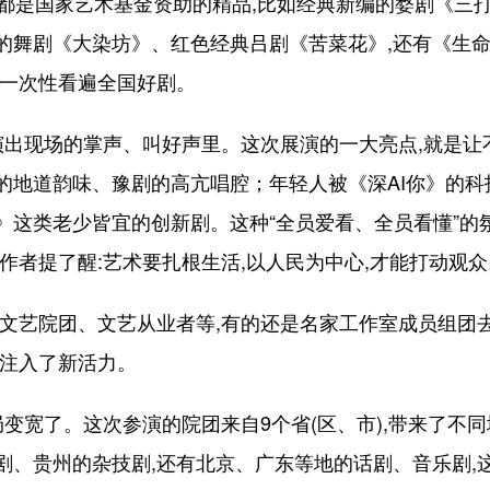
都是国家艺术基金资助的精品,比如经典新编的婺剧《三打
的舞剧《大染坊》、红色经典吕剧《苦菜花》,还有《生命
就一次性看遍全国好剧。
出现场的掌声、叫好声里。这次展演的一大亮点,就是让
的地道韵味、豫剧的高亢唱腔；年轻人被《深AI你》的
这类老少皆宜的创新剧。这种“全员爱看、全员看懂”的氛
作者提了醒:艺术要扎根生活,以人民为中心,才能打动观众
艺院团、文艺从业者等,有的还是名家工作室成员组团去
作注入了新活力。
变宽了。这次参演的院团来自9个省(区、市),带来了不
剧、贵州的杂技剧,还有北京、广东等地的话剧、音乐剧,