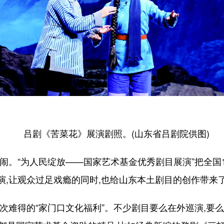
吕剧《苦菜花》展演剧照。(山东省吕剧院供图)
。“为人民绽放——国家艺术基金优秀剧目展演”把全国1
演,让观众过足戏瘾的同时,也给山东本土剧目的创作带来
难得的“家门口文化福利”。不少剧目要么在外巡演,要么