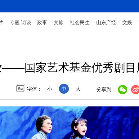
片
专题·访谈
政事
文旅
社会民生
山东产经
文娱
放——国家艺术基金优秀剧目
字体：
小
中
大
分享到：