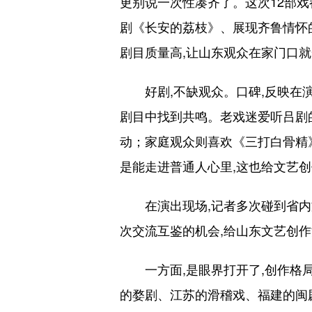
更别说一次性凑齐了。这次12部戏
剧《长安的荔枝》、展现齐鲁情怀
剧目质量高,让山东观众在家门口
好剧,不缺观众。口碑,反映在演
剧目中找到共鸣。老戏迷爱听吕剧
动；家庭观众则喜欢《三打白骨精》
是能走进普通人心里,这也给文艺创
在演出现场,记者多次碰到省内文
次交流互鉴的机会,给山东文艺创
一方面,是眼界打开了,创作格局
的婺剧、江苏的滑稽戏、福建的闽