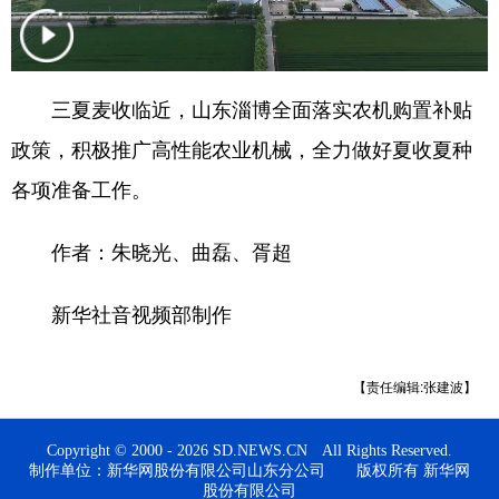
会展
彩票
娱乐
时尚
悦读
公益
书画
一带一路
三夏麦收临近，山东淄博全面落实农机购置补贴
亚太网
上市公司
投教基地
政策，积极推广高性能农业机械，全力做好夏收夏种
各项准备工作。
地方频道
作者：朱晓光、曲磊、胥超
首页
山东新闻
图片
专题·访谈
新华社音视频部制作
政事
文旅
社会民生
山东产经
文娱
融媒秀
地市
科教
【责任编辑:张建波】
健康
微视齐鲁
Copyright © 2000 - 2026 SD.NEWS.CN All Rights Reserved.
制作单位：新华网股份有限公司山东分公司 版权所有 新华网
股份有限公司
多语种频道