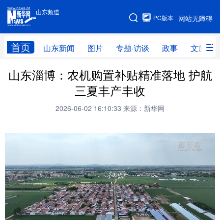
山东频道
手机版
PC版本
网站无障碍
网站地图
首页
山东新闻
图片
专题·访谈
政事
文旅
山东淄博：农机购置补贴精准落地 护航
学习进行时
高层
时政
人事
三夏丰产丰收
国际
财经
网评
港澳
2026-06-02 16:10:33
来源：新华网
台湾
思客智库
全球连线
教育
科技
科普
体育
文化
健康
军事
访谈
视频
图片
中央文件
金融
汽车
食品
人居
信息化
乡村振兴
溯源中国
城市
旅游
能源