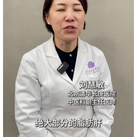
会展
彩票
娱乐
时尚
悦读
公益
书画
一带一路
亚太网
上市公司
投教基地
地方频道
首页
山东新闻
图片
专题·访谈
政事
文旅
社会民生
山东产经
文娱
融媒秀
地市
科教
健康
微视齐鲁
多语种频道