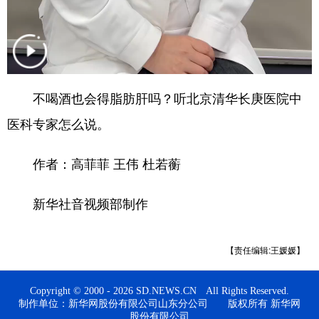
English
Español
Français
عربى
Русский язык
日本語
한국어
Deutsch
Português
不喝酒也会得脂肪肝吗？听北京清华长庚医院中
医科专家怎么说。
作者：高菲菲 王伟 杜若蘅
新华社音视频部制作
【责任编辑:王媛媛】
Copyright © 2000 - 2026 SD.NEWS.CN All Rights Reserved.
制作单位：新华网股份有限公司山东分公司 版权所有 新华网
股份有限公司