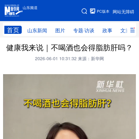
山东频道
手机版
PC版本
网站无障碍
网站地图
首页
山东新闻
图片
专题·访谈
政事
文旅
健康我来说｜不喝酒也会得脂肪肝吗？
学习进行时
高层
时政
人事
2026-06-01 10:31:32
来源：新华网
国际
财经
网评
港澳
台湾
思客智库
全球连线
教育
科技
科普
体育
文化
健康
军事
访谈
视频
图片
中央文件
金融
汽车
食品
人居
信息化
乡村振兴
溯源中国
城市
旅游
能源