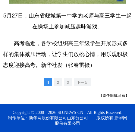
会展
彩票
娱乐
时尚
5月27日，山东省郯城第一中学的老师与高三学生一起
悦读
公益
书画
一带一路
在操场上参加减压趣味游戏。
亚太网
上市公司
投教基地
高考临近，各学校组织高三年级学生开展形式多
样的集体减压活动，让学生们放松心情，用乐观积极
地方频道
态度迎接高考。新华社发（张春雷摄）
首页
山东新闻
图片
专题·访谈
1
2
3
下一页
政事
文旅
社会民生
山东产经
【责任编辑:吕放】
文娱
融媒秀
地市
科教
健康
微视齐鲁
Copyright © 2000 - 2026 SD.NEWS.CN All Rights Reserved.
制作单位：新华网股份有限公司山东分公司 版权所有 新华网
股份有限公司
多语种频道