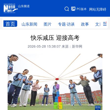
山东频道
手机版
PC版本
网站无障碍
网站地图
首页
山东新闻
图片
专题·访谈
政事
文旅
快乐减压 迎接高考
学习进行时
高层
时政
人事
2026-05-28 15:38:07
来源：新华网
国际
财经
网评
港澳
台湾
思客智库
全球连线
教育
科技
科普
体育
文化
健康
军事
访谈
视频
图片
中央文件
金融
汽车
食品
人居
信息化
乡村振兴
溯源中国
城市
旅游
能源