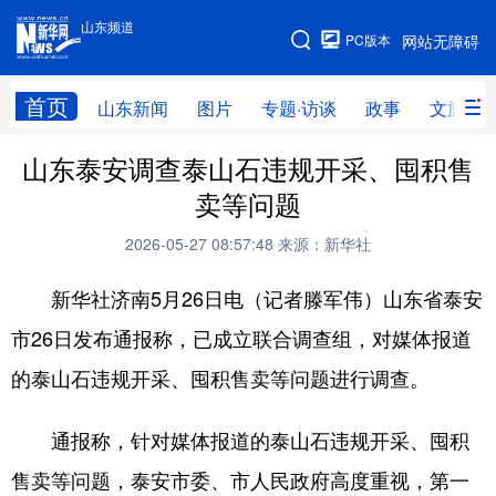
山东频道
手机版
PC版本
网站无障碍
网站地图
首页
山东新闻
图片
专题·访谈
政事
文旅
山东泰安调查泰山石违规开采、囤积售
学习进行时
高层
时政
人事
卖等问题
国际
财经
网评
港澳
2026-05-27 08:57:48
来源：新华社
台湾
思客智库
全球连线
教育
新华社济南5月26日电（记者滕军伟）山东省泰安
科技
科普
体育
文化
市26日发布通报称，已成立联合调查组，对媒体报道
健康
军事
访谈
视频
的泰山石违规开采、囤积售卖等问题进行调查。
图片
中央文件
金融
汽车
通报称，针对媒体报道的泰山石违规开采、囤积
食品
人居
信息化
乡村振兴
售卖等问题，泰安市委、市人民政府高度重视，第一
溯源中国
城市
旅游
能源