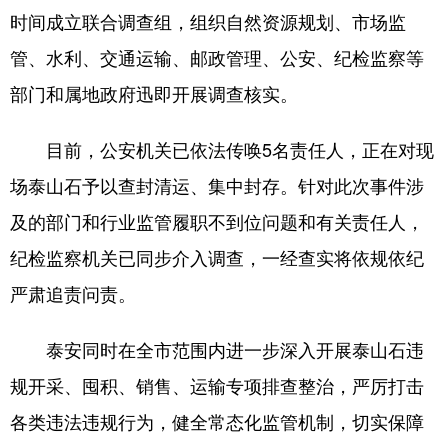
时间成立联合调查组，组织自然资源规划、市场监
会展
彩票
娱乐
时尚
管、水利、交通运输、邮政管理、公安、纪检监察等
悦读
公益
书画
一带一路
部门和属地政府迅即开展调查核实。
亚太网
上市公司
投教基地
目前，公安机关已依法传唤5名责任人，正在对现
场泰山石予以查封清运、集中封存。针对此次事件涉
地方频道
及的部门和行业监管履职不到位问题和有关责任人，
首页
山东新闻
图片
专题·访谈
纪检监察机关已同步介入调查，一经查实将依规依纪
政事
文旅
社会民生
山东产经
严肃追责问责。
文娱
融媒秀
地市
科教
泰安同时在全市范围内进一步深入开展泰山石违
健康
微视齐鲁
规开采、囤积、销售、运输专项排查整治，严厉打击
各类违法违规行为，健全常态化监管机制，切实保障
多语种频道