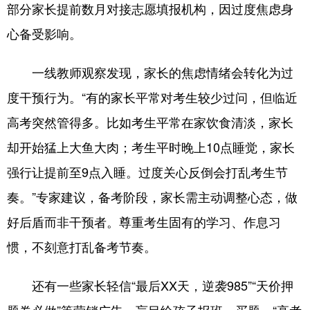
部分家长提前数月对接志愿填报机构，因过度焦虑身
English
Español
Français
عربى
心备受影响。
Русский язык
日本語
한국어
一线教师观察发现，家长的焦虑情绪会转化为过
Deutsch
Português
度干预行为。“有的家长平常对考生较少过问，但临近
高考突然管得多。比如考生平常在家饮食清淡，家长
却开始猛上大鱼大肉；考生平时晚上10点睡觉，家长
强行让提前至9点入睡。过度关心反倒会打乱考生节
奏。”专家建议，备考阶段，家长需主动调整心态，做
好后盾而非干预者。尊重考生固有的学习、作息习
惯，不刻意打乱备考节奏。
还有一些家长轻信“最后XX天，逆袭985”“天价押