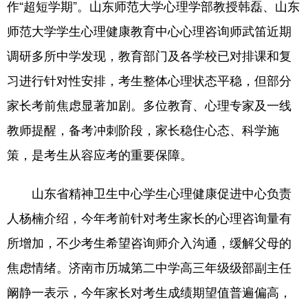
作“超短学期”。山东师范大学心理学部教授韩磊、山东
会展
彩票
娱乐
时尚
师范大学学生心理健康教育中心心理咨询师武笛近期
调研多所中学发现，教育部门及各学校已对排课和复
悦读
公益
书画
一带一路
习进行针对性安排，考生整体心理状态平稳，但部分
亚太网
上市公司
投教基地
家长考前焦虑显著加剧。多位教育、心理专家及一线
教师提醒，备考冲刺阶段，家长稳住心态、科学施
地方频道
策，是考生从容应考的重要保障。
首页
山东新闻
图片
专题·访谈
山东省精神卫生中心学生心理健康促进中心负责
政事
文旅
社会民生
山东产经
人杨楠介绍，今年考前针对考生家长的心理咨询量有
文娱
融媒秀
地市
科教
所增加，不少考生希望咨询师介入沟通，缓解父母的
健康
微视齐鲁
焦虑情绪。济南市历城第二中学高三年级级部副主任
阚静一表示，今年家长对考生成绩期望值普遍偏高，
多语种频道