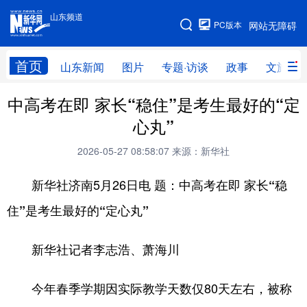
山东频道
手机版
PC版本
网站无障碍
网站地图
首页
山东新闻
图片
专题·访谈
政事
文旅
中高考在即 家长“稳住”是考生最好的“定
学习进行时
高层
时政
人事
心丸”
国际
财经
网评
港澳
2026-05-27 08:58:07
来源：新华社
台湾
思客智库
全球连线
教育
新华社济南5月26日电 题：
中高考在即 家长“稳
科技
科普
体育
文化
住”是考生最好的“定心丸”
健康
军事
访谈
视频
新华社记者李志浩、萧海川
图片
中央文件
金融
汽车
食品
人居
信息化
乡村振兴
今年春季学期因实际教学天数仅80天左右，被称
溯源中国
城市
旅游
能源