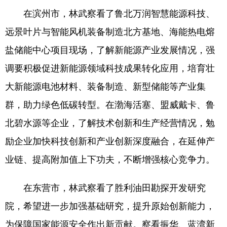
在滨州市，林武察看了鲁北万润智慧能源科技、
会展
彩票
娱乐
时尚
远景叶片与智能风机装备制造北方基地、海能热电熔
悦读
公益
书画
一带一路
盐储能中心项目现场，了解新能源产业发展情况，强
亚太网
上市公司
投教基地
调要积极促进新能源领域科技成果转化应用，培育壮
大新能源电池材料、装备制造、新型储能等产业集
地方频道
群，助力绿色低碳转型。在渤海活塞、盟威戴卡、鲁
北碧水源等企业，了解技术创新和生产经营情况，勉
首页
山东新闻
图片
专题·访谈
励企业加快科技创新和产业创新深度融合，在延伸产
政事
文旅
社会民生
山东产经
业链、提高附加值上下功夫，不断增强核心竞争力。
文娱
融媒秀
地市
科教
在东营市，林武察看了胜利油田勘探开发研究
健康
微视齐鲁
院，希望进一步加强基础研究，提升原始创新能力，
为保障国家能源安全作出新贡献。察看振华、蓝湾新
多语种频道