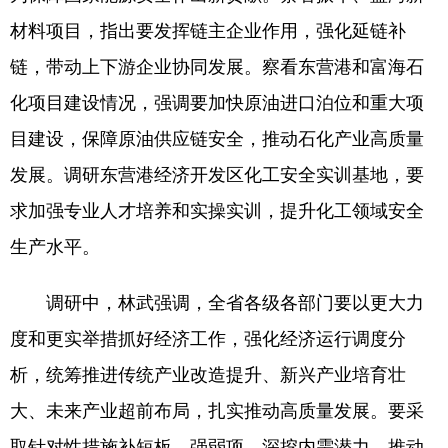
材料项目，指出要发挥链主企业作用，强化延链补
English
Español
Français
عربى
链，带动上下游企业协同发展。察看东营港和富海石
Русский язык
日本語
한국어
化项目建设情况，强调要加快原油进口泊位和重大项
Deutsch
Português
目建设，保障原油供应链安全，推动石化产业高质量
发展。调研东营港经济开发区化工安全实训基地，要
求加强专业人才培养和实操实训，提升化工领域安全
生产水平。
调研中，林武强调，全省各级各部门要以更大力
度和更实举措抓好经济工作，强化经济运行调度分
析，统筹推进传统产业改造提升、新兴产业培育壮
大、未来产业超前布局，扎实推动高质量发展。要采
取针对性措施补短板、强弱项，深挖内需潜力，推动