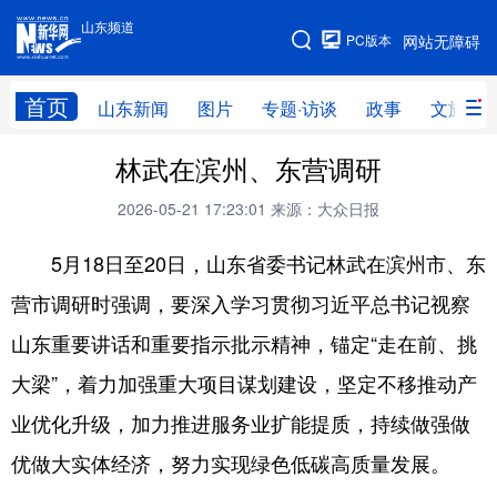
山东频道
手机版
PC版本
网站无障碍
网站地图
首页
山东新闻
图片
专题·访谈
政事
文旅
林武在滨州、东营调研
学习进行时
高层
时政
人事
2026-05-21 17:23:01
来源：大众日报
国际
财经
网评
港澳
5月18日至20日，山东省委书记林武在滨州市、东
台湾
思客智库
全球连线
教育
营市调研时强调，要深入学习贯彻习近平总书记视察
科技
科普
体育
文化
山东重要讲话和重要指示批示精神，锚定“走在前、挑
健康
军事
访谈
视频
大梁”，着力加强重大项目谋划建设，坚定不移推动产
图片
中央文件
金融
汽车
业优化升级，加力推进服务业扩能提质，持续做强做
食品
人居
信息化
乡村振兴
优做大实体经济，努力实现绿色低碳高质量发展。
溯源中国
城市
旅游
能源