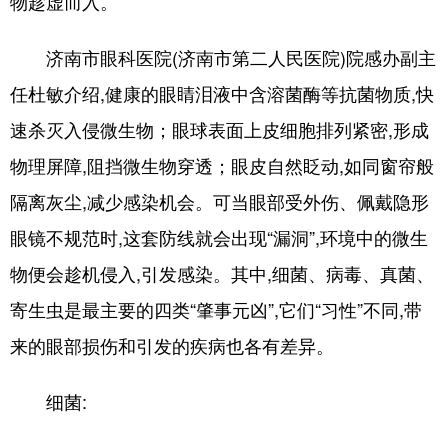
物趁虚而入。
会展
彩票
娱乐
时尚
济南市眼科医院(济南市第二人民医院)院感办副主
悦读
公益
书画
一带一路
任杜敏介绍,健康的眼睛泪液中含溶菌酶等抗菌物质,快
亚太网
上市公司
投教基地
速杀灭入侵微生物；眼球表面上皮细胞排列紧密,形成
物理屏障,阻挡微生物穿透；眼皮自然眨动,如同窗帘般
地方频道
隔离灰尘,减少感染机会。可当眼部受外伤、佩戴隐形
眼镜不规范时,这套防线就会出现“漏洞”,环境中的微生
首页
山东新闻
图片
专题·访谈
物便会趁机侵入,引发感染。其中,细菌、病毒、真菌、
政事
文旅
社会民生
山东产经
寄生虫是最主要的四类“肇事元凶”,它们“习性”不同,带
文娱
融媒秀
地市
科教
来的眼部损伤和引发的疾病也各有差异。
健康
微视齐鲁
细菌:
多语种频道