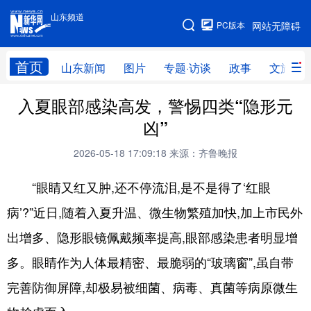
山东频道
手机版
PC版本
网站无障碍
网站地图
首页
山东新闻
图片
专题·访谈
政事
文旅
入夏眼部感染高发，警惕四类“隐形元
学习进行时
高层
时政
人事
凶”
国际
财经
网评
港澳
2026-05-18 17:09:18
来源：齐鲁晚报
台湾
思客智库
全球连线
教育
“眼睛又红又肿,还不停流泪,是不是得了‘红眼
科技
科普
体育
文化
病’?”近日,随着入夏升温、微生物繁殖加快,加上市民外
健康
军事
访谈
视频
出增多、隐形眼镜佩戴频率提高,眼部感染患者明显增
图片
中央文件
金融
汽车
多。眼睛作为人体最精密、最脆弱的“玻璃窗”,虽自带
食品
人居
信息化
乡村振兴
完善防御屏障,却极易被细菌、病毒、真菌等病原微生
溯源中国
城市
旅游
能源