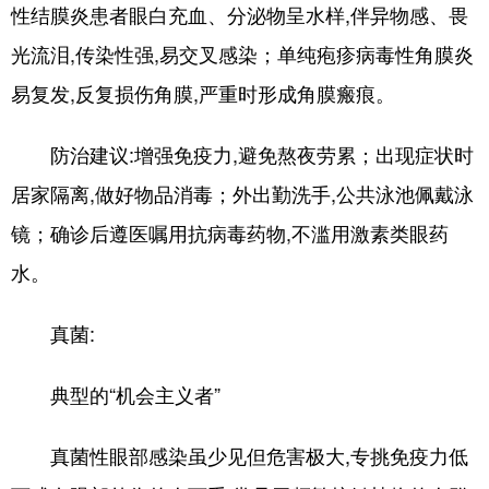
性结膜炎患者眼白充血、分泌物呈水样,伴异物感、畏
光流泪,传染性强,易交叉感染；单纯疱疹病毒性角膜炎
易复发,反复损伤角膜,严重时形成角膜瘢痕。
防治建议:增强免疫力,避免熬夜劳累；出现症状时
居家隔离,做好物品消毒；外出勤洗手,公共泳池佩戴泳
镜；确诊后遵医嘱用抗病毒药物,不滥用激素类眼药
水。
真菌:
典型的“机会主义者”
真菌性眼部感染虽少见但危害极大,专挑免疫力低