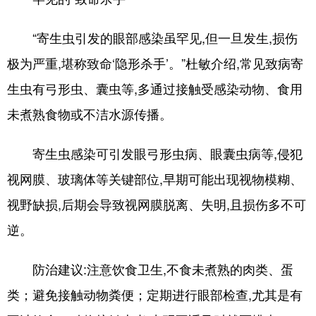
“寄生虫引发的眼部感染虽罕见,但一旦发生,损伤
极为严重,堪称致命‘隐形杀手’。”杜敏介绍,常见致病寄
生虫有弓形虫、囊虫等,多通过接触受感染动物、食用
未煮熟食物或不洁水源传播。
寄生虫感染可引发眼弓形虫病、眼囊虫病等,侵犯
视网膜、玻璃体等关键部位,早期可能出现视物模糊、
视野缺损,后期会导致视网膜脱离、失明,且损伤多不可
逆。
防治建议:注意饮食卫生,不食未煮熟的肉类、蛋
类；避免接触动物粪便；定期进行眼部检查,尤其是有