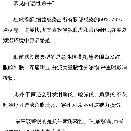
常见的“急性杀手”
English
Español
Français
عربى
杜敏提醒,细菌感染占所有眼部感染的50%-70%,
Русский язык
日本語
한국어
发病急、进展快,尤其喜欢侵犯眼表和眼内组织,在春夏
Deutsch
Português
潮湿环境中更易繁殖。
细菌感染最典型的是急性结膜炎,患者眼白发红、
眼睑肿胀、疼痛明显,分泌大量脓性分泌物,严重时影响
视物。
此外,细菌还会引发泪囊炎、睑缘炎、角膜炎,不及
时治疗可造成角膜溃疡、穿孔,引发不可逆视力损伤。
“最应该警惕的是抗生素耐药性。”杜敏强调,市民