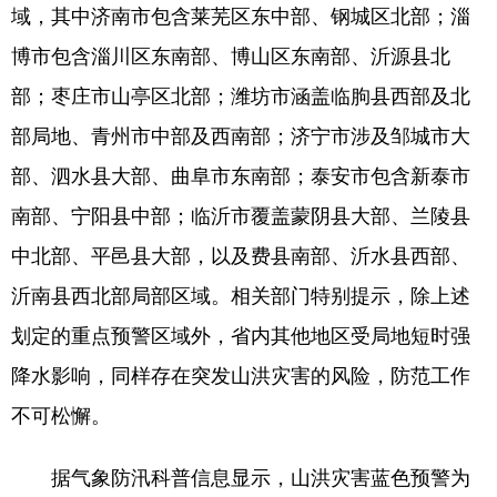
域，其中济南市包含莱芜区东中部、钢城区北部；淄
English
Español
Français
عربى
博市包含淄川区东南部、博山区东南部、沂源县北
部；枣庄市山亭区北部；潍坊市涵盖临朐县西部及北
Русский язык
日本語
한국어
部局地、青州市中部及西南部；济宁市涉及邹城市大
Deutsch
Português
部、泗水县大部、曲阜市东南部；泰安市包含新泰市
南部、宁阳县中部；临沂市覆盖蒙阴县大部、兰陵县
中北部、平邑县大部，以及费县南部、沂水县西部、
沂南县西北部局部区域。相关部门特别提示，除上述
划定的重点预警区域外，省内其他地区受局地短时强
降水影响，同样存在突发山洪灾害的风险，防范工作
不可松懈。
据气象防汛科普信息显示，山洪灾害蓝色预警为