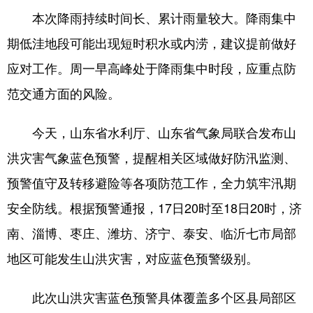
本次降雨持续时间长、累计雨量较大。降雨集中
会展
彩票
娱乐
时尚
期低洼地段可能出现短时积水或内涝，建议提前做好
悦读
公益
书画
一带一路
应对工作。周一早高峰处于降雨集中时段，应重点防
亚太网
上市公司
投教基地
范交通方面的风险。
今天，山东省水利厅、山东省气象局联合发布山
地方频道
洪灾害气象蓝色预警，提醒相关区域做好防汛监测、
首页
山东新闻
图片
专题·访谈
预警值守及转移避险等各项防范工作，全力筑牢汛期
政事
文旅
社会民生
山东产经
安全防线。根据预警通报，17日20时至18日20时，济
文娱
融媒秀
地市
科教
南、淄博、枣庄、潍坊、济宁、泰安、临沂七市局部
地区可能发生山洪灾害，对应蓝色预警级别。
健康
微视齐鲁
此次山洪灾害蓝色预警具体覆盖多个区县局部区
多语种频道