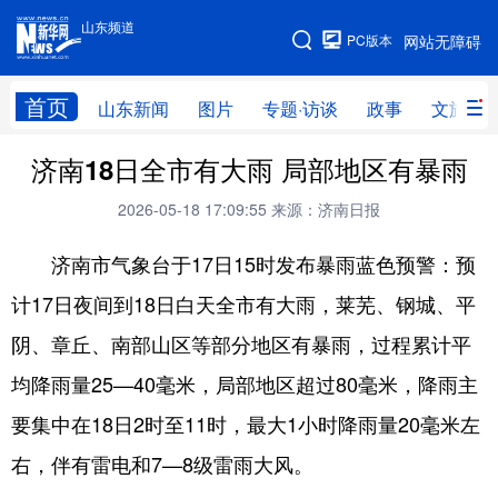
山东频道
手机版
PC版本
网站无障碍
网站地图
首页
山东新闻
图片
专题·访谈
政事
文旅
济南18日全市有大雨 局部地区有暴雨
学习进行时
高层
时政
人事
2026-05-18 17:09:55
来源：济南日报
国际
财经
网评
港澳
济南市气象台于17日15时发布暴雨蓝色预警：预
台湾
思客智库
全球连线
教育
计17日夜间到18日白天全市有大雨，莱芜、钢城、平
科技
科普
体育
文化
阴、章丘、南部山区等部分地区有暴雨，过程累计平
健康
军事
访谈
视频
均降雨量25—40毫米，局部地区超过80毫米，降雨主
图片
中央文件
金融
汽车
要集中在18日2时至11时，最大1小时降雨量20毫米左
食品
人居
信息化
乡村振兴
右，伴有雷电和7—8级雷雨大风。
溯源中国
城市
旅游
能源