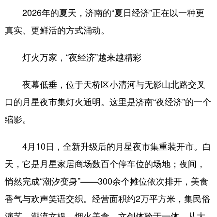
2026年的夏天，济南的“夏日经济”正在以一种更
会展
彩票
娱乐
时尚
真实、更鲜活的方式涌动。
悦读
公益
书画
一带一路
灯火万家，“夜经济”越来越精彩
亚太网
上市公司
投教基地
夜幕低垂，位于天桥区小清河与无影山北路交叉
地方频道
口的月星夜市集灯火通明。这里是济南“夜经济”的一个
缩影。
首页
山东新闻
图片
专题·访谈
政事
文旅
社会民生
山东产经
4月10日，全新升级后的月星夜市集重装开市。白
文娱
融媒秀
地市
科教
天，它是月星家居商场数百个停车位的场地；夜间，
悄然完成“潮汐变身”——300余个摊位依次排开，美食
健康
微视齐鲁
香气与欢声笑语交织。经营面积约2万平方米，集民俗
演艺、潮流文娱、烟火美食、文创体验于一体。从大
多语种频道