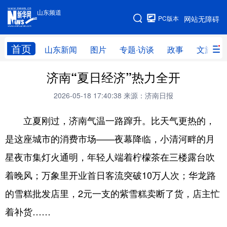
山东频道
手机版
PC版本
网站无障碍
网站地图
首页
山东新闻
图片
专题·访谈
政事
文旅
济南“夏日经济”热力全开
学习进行时
高层
时政
人事
2026-05-18 17:40:38
来源：济南日报
国际
财经
网评
港澳
立夏刚过，济南气温一路蹿升。比天气更热的，
台湾
思客智库
全球连线
教育
是这座城市的消费市场——夜幕降临，小清河畔的月
科技
科普
体育
文化
星夜市集灯火通明，年轻人端着柠檬茶在三楼露台吹
健康
军事
访谈
视频
着晚风；万象里开业首日客流突破10万人次；华龙路
图片
中央文件
金融
汽车
的雪糕批发店里，2元一支的紫雪糕卖断了货，店主忙
食品
人居
信息化
乡村振兴
着补货……
溯源中国
城市
旅游
能源