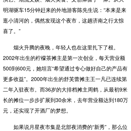
明湖驱车15分钟赶来的外地游客陈先生说：“本来是来
English
Español
Français
عربى
逛小清河的，偶然发现这个夜市，这趟济南之行太惊
Русский язык
日本語
한국어
喜了。”
Deutsch
Português
烟火升腾的夜晚，年轻人也在这里扎下了根。
2002年出生的柠檬茶摊主是第一次创业，每天营业额
500到600元，她坦言“希望通过专心做好自己的产品有
更多收益”。2000年出生的舒芙蕾摊主王一凡已连续第
二年入驻夜市。而36岁的大排档摊主周鹤，从最初9米
长的摊位一步步扩展到30余米，去年营业额达到180万
元，还实现了开酒厂的梦想。
如果说月星夜市集是北部夜消费的“新秀”，那么位