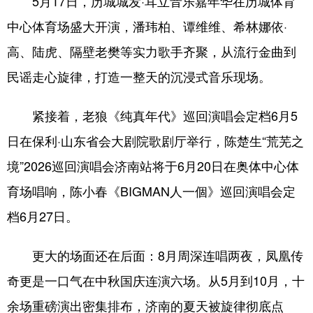
5月17日，历城城发·耳立音乐嘉年华在历城体育
中心体育场盛大开演，潘玮柏、谭维维、希林娜依·
高、陆虎、隔壁老樊等实力歌手齐聚，从流行金曲到
民谣走心旋律，打造一整天的沉浸式音乐现场。
紧接着，老狼《纯真年代》巡回演唱会定档6月5
日在保利·山东省会大剧院歌剧厅举行，陈楚生“荒芜之
境”2026巡回演唱会济南站将于6月20日在奥体中心体
育场唱响，陈小春《BIGMAN人一個》巡回演唱会定
档6月27日。
更大的场面还在后面：8月周深连唱两夜，凤凰传
奇更是一口气在中秋国庆连演六场。从5月到10月，十
余场重磅演出密集排布，济南的夏天被旋律彻底点