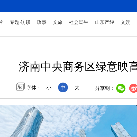
片
专题·访谈
政事
文旅
社会民生
山东产经
文娱
济南中央商务区绿意映
字体：
小
中
大
分享到：