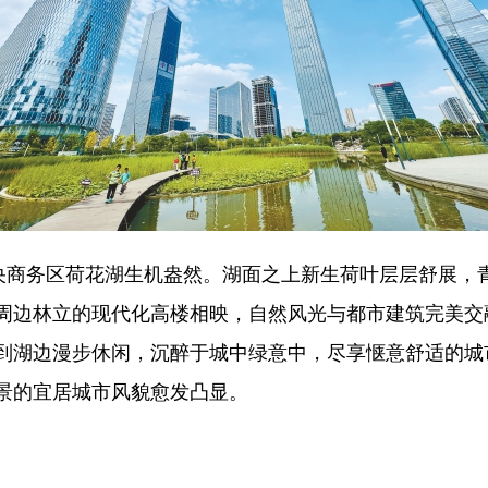
商务区荷花湖生机盎然。湖面之上新生荷叶层层舒展，
周边林立的现代化高楼相映，自然风光与都市建筑完美交
到湖边漫步休闲，沉醉于城中绿意中，尽享惬意舒适的城
景的宜居城市风貌愈发凸显。