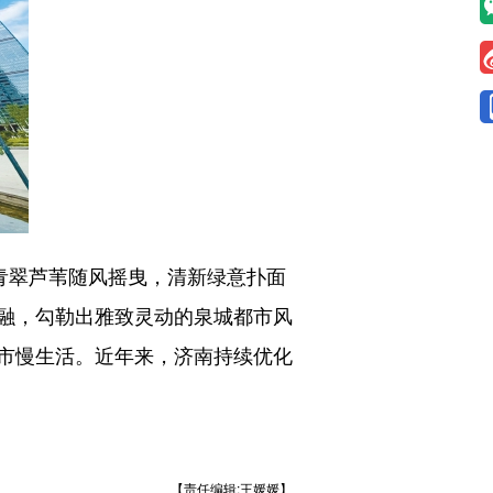
青翠芦苇随风摇曳，清新绿意扑面
融，勾勒出雅致灵动的泉城都市风
市慢生活。近年来，济南持续优化
【责任编辑:王媛媛】