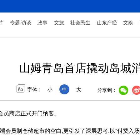
片
专题·访谈
政事
文旅
社会民生
山东产经
文娱
山姆青岛首店撬动岛城
字体：
小
中
大
分享到：
会员商店正式开门纳客。
会员制仓储超市的空白,更引发了深层思考:以“付费入场