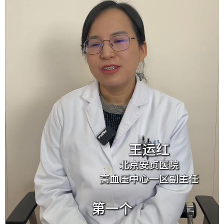
会展
彩票
娱乐
时尚
悦读
公益
书画
一带一路
亚太网
上市公司
投教基地
地方频道
首页
山东新闻
图片
专题·访谈
政事
文旅
社会民生
山东产经
文娱
融媒秀
地市
科教
健康
微视齐鲁
多语种频道