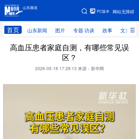
山东频道
手机版
PC版本
网站无障碍
网站地图
首页
山东新闻
图片
专题·访谈
政事
文旅
高血压患者家庭自测，有哪些常见误
学习进行时
高层
时政
人事
区？
国际
财经
网评
港澳
2026-05-18 17:28:13
来源：新华网
台湾
思客智库
全球连线
教育
科技
科普
体育
文化
健康
军事
访谈
视频
图片
中央文件
金融
汽车
食品
人居
信息化
乡村振兴
溯源中国
城市
旅游
能源