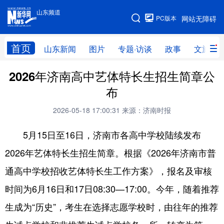
山东频道
手机版
PC版本
网站无障碍
网站地图
首页
山东新闻
图片
专题·访谈
政事
文旅
2026年济南高中艺体特长生招生简章公
学习进行时
高层
时政
人事
布
国际
财经
网评
港澳
2026-05-18 17:00:31
来源：济南时报
台湾
思客智库
全球连线
教育
5月15日至16日，济南市各高中学校陆续发布
科技
科普
体育
文化
2026年艺体特长生招生简章。根据《2026年济南市普
健康
军事
访谈
视频
通高中学校招收艺体特长生工作方案》，报名及审核
图片
中央文件
金融
汽车
时间为6月16日和17日08:30—17:00。今年，随着推荐
食品
人居
信息化
乡村振兴
生成为“历史”，考生在选择志愿学校时，由往年的推荐
溯源中国
城市
旅游
能源