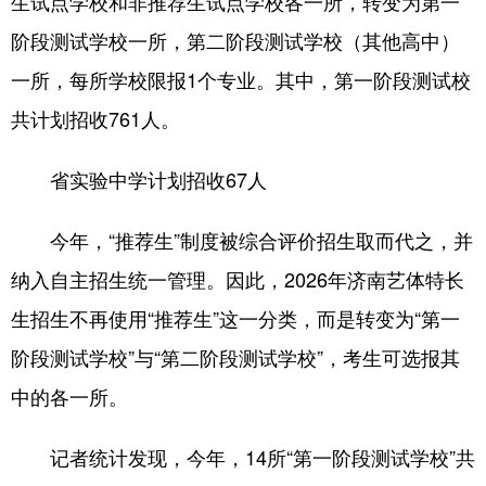
生试点学校和非推荐生试点学校各一所，转变为第一
阶段测试学校一所，第二阶段测试学校（其他高中）
会展
彩票
娱乐
时尚
一所，每所学校限报1个专业。其中，第一阶段测试校
悦读
公益
书画
一带一路
共计划招收761人。
亚太网
上市公司
投教基地
省实验中学计划招收67人
地方频道
今年，“推荐生”制度被综合评价招生取而代之，并
首页
山东新闻
图片
专题·访谈
纳入自主招生统一管理。因此，2026年济南艺体特长
政事
文旅
社会民生
山东产经
生招生不再使用“推荐生”这一分类，而是转变为“第一
阶段测试学校”与“第二阶段测试学校”，考生可选报其
文娱
融媒秀
地市
科教
中的各一所。
健康
微视齐鲁
记者统计发现，今年，14所“第一阶段测试学校”共
多语种频道