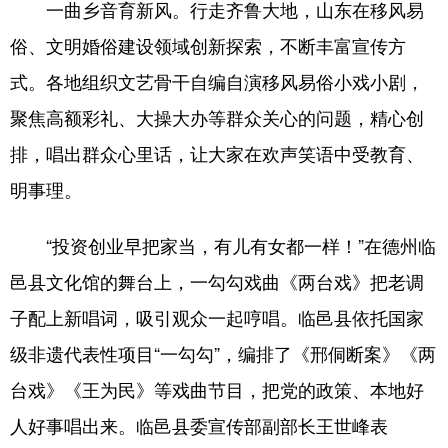
一曲乡音育新风。行走齐鲁大地，山东在移风易
俗、文明婚俗建设领域创新探索，不断丰富宣传方
English
Español
Français
عربى
式。各地组织文艺骨干自编自演移风易俗小戏小剧，
Русский язык
日本語
한국어
聚焦高额彩礼、大操大办等群众关心的问题，精心创
Deutsch
Português
排，唱出群众心里话，让大家在欢声笑语中受教育、
明事理。
“投资创业早把家当，有儿有女都一样！”在德州临
邑县文化馆的舞台上，一勾勾戏曲《两台戏》把老调
子配上新唱词，吸引观众一起哼唱。临邑县依托国家
级非遗代表性项目“一勾勾”，编排了《邢侗断案》《两
台戏》《王为民》等戏曲节目，把党的政策、本地好
人好事唱出来。临邑县委宣传部副部长王世峰表