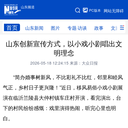
山东频道
手机版
PC版本
网站无障碍
网站地图
首页
山东新闻
图片
专题·访谈
政事
文旅
山东创新宣传方式，以小戏小剧唱出文
学习进行时
高层
时政
人事
明理念
国际
财经
网评
港澳
2026-05-18 12:24:15
来源：大众日报
台湾
思客智库
全球连线
教育
“简办婚事树新风，不比彩礼不比红，邻里和睦风
科技
科普
体育
文化
气正，乡村日子更兴隆！”近日，移风易俗小戏小剧展
健康
军事
访谈
视频
演在临沂兰陵县大仲村镇车庄村开演，看完演出，台
图片
中央文件
金融
汽车
下的村民纷纷感慨：戏里演得热闹，听完心里也明
食品
人居
信息化
乡村振兴
白。
溯源中国
城市
旅游
能源