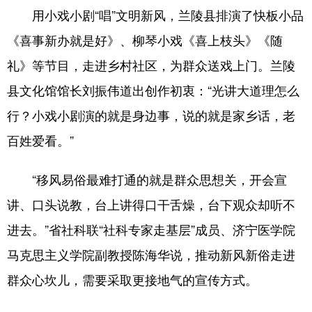
用小戏小剧“唱”文明新风，兰陵县排演了快板小品
会展
彩票
娱乐
时尚
《喜事新办就是好》、柳琴小戏《喜上枝头》《随
悦读
公益
书画
一带一路
礼》等节目，走进乡村社区，为群众送戏上门。兰陵
亚太网
上市公司
投教基地
县文化馆馆长刘振伟道出创作初衷：“光讲大道理怎么
行？小戏小剧演的就是身边事，说的就是家乡话，老
地方频道
百姓爱看。”
首页
山东新闻
图片
专题·访谈
“移风易俗最难打通的就是群众思想关，开会宣
政事
文旅
社会民生
山东产经
讲、口头说教，台上讲得口干舌燥，台下观众却听不
进去。”省社科联“社科专家走基层”成员、济宁医学院
文娱
融媒秀
地市
科教
马克思主义学院副教授陈海华说，推动新风新俗走进
健康
微视齐鲁
群众心坎儿，需要采取更接地气的宣传方式。
多语种频道