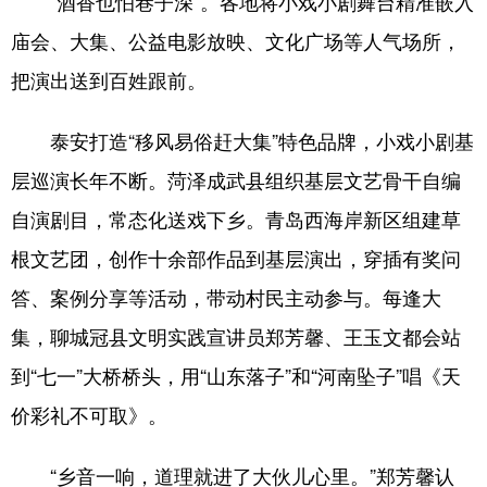
“酒香也怕巷子深”。各地将小戏小剧舞台精准嵌入
庙会、大集、公益电影放映、文化广场等人气场所，
把演出送到百姓跟前。
泰安打造“移风易俗赶大集”特色品牌，小戏小剧基
层巡演长年不断。菏泽成武县组织基层文艺骨干自编
自演剧目，常态化送戏下乡。青岛西海岸新区组建草
根文艺团，创作十余部作品到基层演出，穿插有奖问
答、案例分享等活动，带动村民主动参与。每逢大
集，聊城冠县文明实践宣讲员郑芳馨、王玉文都会站
到“七一”大桥桥头，用“山东落子”和“河南坠子”唱《天
价彩礼不可取》。
“乡音一响，道理就进了大伙儿心里。”郑芳馨认