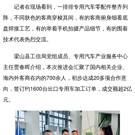
记者在现场看到，一排排专用汽车零配件整齐列
会展
彩票
娱乐
时尚
阵，不同肤色的客商穿梭其间，有的客商俯身细看底
悦读
公益
书画
一带一路
盘焊接工艺，有的举着手机拍摄产品细节，有的围着
亚太网
上市公司
投教基地
技术代表热烈交流。
梁山县工信局党组成员、专用汽车产业服务中心
地方频道
主任贾春晖介绍，本次推进会汇聚了国内相关企业、
首页
山东新闻
图片
专题·访谈
海内外客商在内的700余人，初步达成20多项合作意
政事
文旅
社会民生
山东产经
向，签订约1600台出口专用车加工订单，成交额超2亿
元。
文娱
融媒秀
地市
科教
健康
微视齐鲁
多语种频道