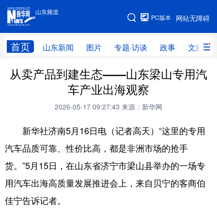
山东频道
手机版
PC版本
网站无障碍
网站地图
首页
山东新闻
图片
专题·访谈
政事
文旅
从卖产品到建生态——山东梁山专用汽
学习进行时
高层
时政
人事
车产业出海观察
国际
财经
网评
港澳
2026-05-17 09:27:43
来源：新华网
台湾
思客智库
全球连线
教育
新华社济南5月16日电（记者高天）“这里的专用
科技
科普
体育
文化
汽车品质可靠、性价比高，都是非洲市场的抢手
健康
军事
访谈
视频
货。”5月15日，在山东省济宁市梁山县举办的一场专
图片
中央文件
金融
汽车
用汽车出海高质量发展推进会上，来自贝宁的客商伯
食品
人居
信息化
乡村振兴
佳宁告诉记者。
溯源中国
城市
旅游
能源