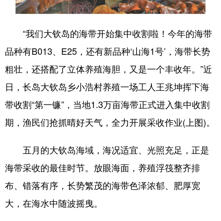
会展
彩票
娱乐
时尚
“我们大钦岛的海带开始集中收割啦！今年的海带
悦读
公益
书画
一带一路
品种有B013、E25，还有新品种‘山海1号’，海带长势
亚太网
上市公司
投教基地
粗壮，还搭配了立体养殖海胆，又是一个丰收年。”近
日，长岛大钦岛乡小浩村养殖一场工人王兆坤挥下海
地方频道
带收割“第一镰”，当地1.3万亩海带正式进入集中收割
期，渔民们抢抓晴好天气，全力开展采收作业(上图)。
首页
山东新闻
图片
专题·访谈
政事
文旅
社会民生
山东产经
五月的大钦岛海域，海况适宜、光照充足，正是
文娱
融媒秀
地市
科教
海带采收的最佳时节。放眼海面，养殖浮筏整齐排
健康
微视齐鲁
布、错落有序，长势繁茂的海带色泽浓郁、肥厚宽
大，在海水中随波摇曳。
多语种频道