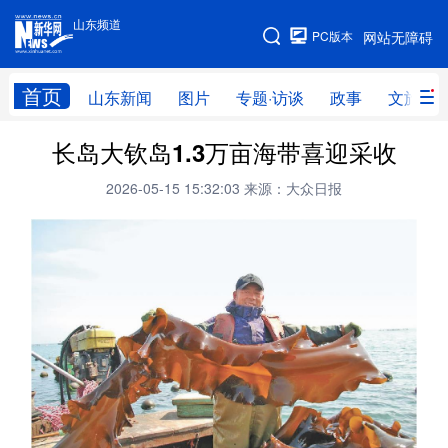
山东频道
手机版
PC版本
网站无障碍
网站地图
首页
山东新闻
图片
专题·访谈
政事
文旅
长岛大钦岛1.3万亩海带喜迎采收
学习进行时
高层
时政
人事
2026-05-15 15:32:03
来源：大众日报
国际
财经
网评
港澳
台湾
思客智库
全球连线
教育
科技
科普
体育
文化
健康
军事
访谈
视频
图片
中央文件
金融
汽车
食品
人居
信息化
乡村振兴
溯源中国
城市
旅游
能源