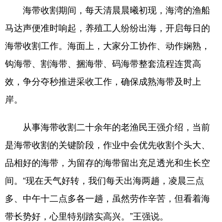
海带收割期间，每天清晨晨曦初现，海湾的渔船
English
Español
Français
عربى
马达声便准时响起，养殖工人纷纷出海，开启每日的
Русский язык
日本語
한국어
海带收割工作。海面上，大家分工协作、动作娴熟，
钩海带、割海带、捆海带、码海带整套流程连贯高
Deutsch
Português
效，争分夺秒推进采收工作，确保成熟海带及时上
岸。
从事海带收割二十余年的老渔民王强介绍，当前
是海带收割的关键阶段，作业中会优先收割个头大、
品相好的海带，为留存的海带留出充足透光和生长空
间。“现在天气好转，我们每天出海两趟，凌晨三点
多、中午十二点多各一趟，虽然劳作辛苦，但看着海
带长势好，心里特别踏实高兴。”王强说。