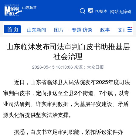
山东频道
手机版
PC版本
网站无障碍
网站地图
首页
山东新闻
图片
专题·访谈
政事
文旅
山东临沭发布司法审判白皮书助推基层
学习进行时
高层
时政
人事
社会治理
国际
财经
网评
港澳
2026-05-15 16:13:06
来源：大众日报
台湾
思客智库
全球连线
教育
近日，山东省临沭县人民法院发布2025年度司法
科技
科普
体育
文化
审判白皮书，定向推送至全县2个街道、7个镇，以专
健康
军事
访谈
视频
业司法研判、详实审判数据，为基层平安建设、矛盾
图片
中央文件
金融
汽车
源头化解提供坚实法治支撑。
食品
人居
信息化
乡村振兴
据悉，白皮书立足审判职能，紧扣诉讼案件办
溯源中国
城市
旅游
能源