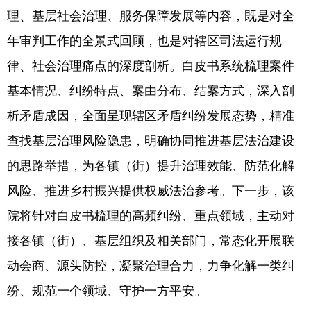
理、基层社会治理、服务保障发展等内容，既是对全
会展
彩票
娱乐
时尚
年审判工作的全景式回顾，也是对辖区司法运行规
悦读
公益
书画
一带一路
律、社会治理痛点的深度剖析。白皮书系统梳理案件
亚太网
上市公司
投教基地
基本情况、纠纷特点、案由分布、结案方式，深入剖
析矛盾成因，全面呈现辖区矛盾纠纷发展态势，精准
地方频道
查找基层治理风险隐患，明确协同推进基层法治建设
的思路举措，为各镇（街）提升治理效能、防范化解
首页
山东新闻
图片
专题·访谈
风险、推进乡村振兴提供权威法治参考。下一步，该
政事
文旅
社会民生
山东产经
院将针对白皮书梳理的高频纠纷、重点领域，主动对
文娱
融媒秀
地市
科教
接各镇（街）、基层组织及相关部门，常态化开展联
健康
微视齐鲁
动会商、源头防控，凝聚治理合力，力争化解一类纠
纷、规范一个领域、守护一方平安。
多语种频道