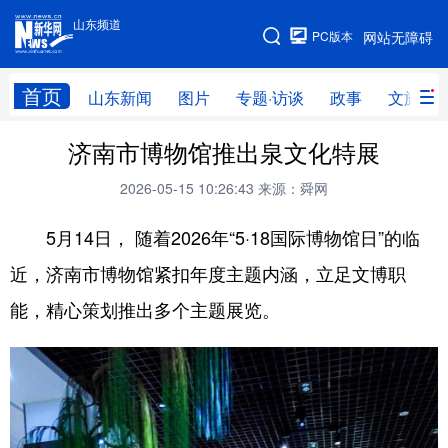
山东频道
手机版
PC版本
网站无障碍
网站地图
首页
山东新闻
图片
专题·访谈
政事
文旅
济南市博物馆推出泉文化特展
学习进行时
高层
时政
人事
2026-05-15 10:26:43
来源：舜网
国际
财经
网评
港澳
5月14日， 随着2026年“5·18国际博物馆日”的临
台湾
思客智库
全球连线
教育
近，济南市博物馆紧扣年度主题内涵，立足文博职
科技
科普
体育
文化
能，精心策划推出多个主题展览。
健康
军事
访谈
视频
图片
中央文件
金融
汽车
食品
人居
信息化
乡村振兴
溯源中国
城市
旅游
能源