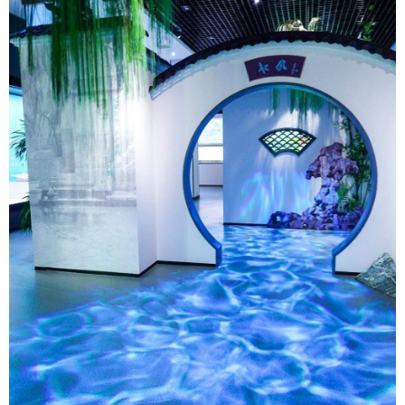
会展
彩票
娱乐
时尚
悦读
公益
书画
一带一路
亚太网
上市公司
投教基地
地方频道
首页
山东新闻
图片
专题·访谈
政事
文旅
社会民生
山东产经
文娱
融媒秀
地市
科教
健康
微视齐鲁
多语种频道