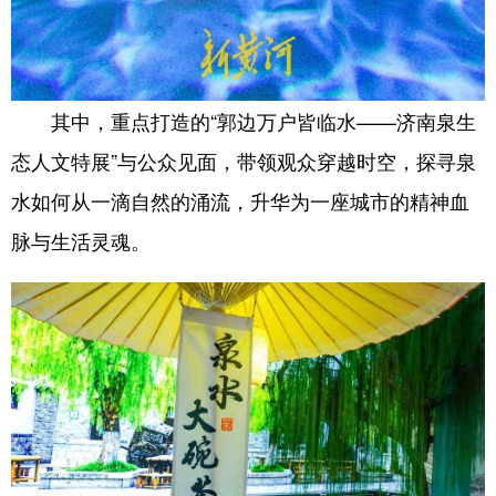
English
Español
Français
عربى
Русский язык
日本語
한국어
其中，重点打造的“郭边万户皆临水——济南泉生
Deutsch
Português
态人文特展”与公众见面，带领观众穿越时空，探寻泉
水如何从一滴自然的涌流，升华为一座城市的精神血
脉与生活灵魂。