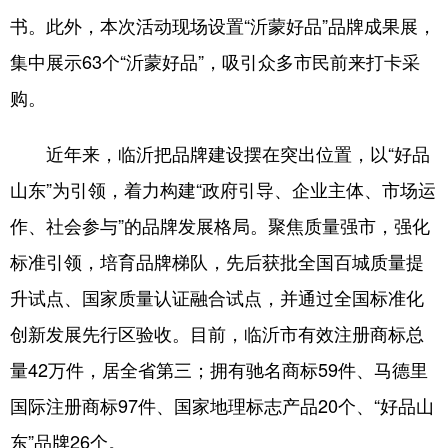
书。此外，本次活动现场设置“沂蒙好品”品牌成果展，
会展
彩票
娱乐
时尚
集中展示63个“沂蒙好品”，吸引众多市民前来打卡采
悦读
公益
书画
一带一路
购。
亚太网
上市公司
投教基地
近年来，临沂把品牌建设摆在突出位置，以“好品
山东”为引领，着力构建“政府引导、企业主体、市场运
地方频道
作、社会参与”的品牌发展格局。聚焦质量强市，强化
首页
山东新闻
图片
专题·访谈
标准引领，培育品牌梯队，先后获批全国百城质量提
政事
文旅
社会民生
山东产经
升试点、国家质量认证融合试点，并通过全国标准化
文娱
融媒秀
地市
科教
创新发展先行区验收。目前，临沂市有效注册商标总
量42万件，居全省第三；拥有驰名商标59件、马德里
健康
微视齐鲁
国际注册商标97件、国家地理标志产品20个、“好品山
东”品牌26个。
多语种频道