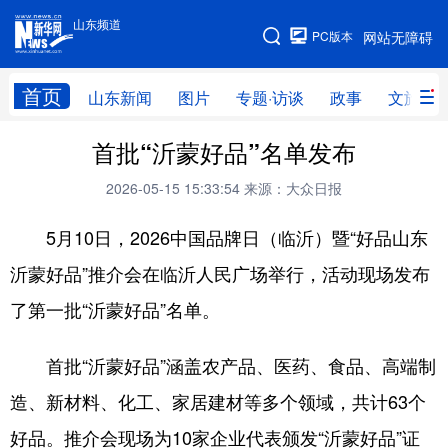
山东频道
手机版
PC版本
网站无障碍
网站地图
首页
山东新闻
图片
专题·访谈
政事
文旅
首批“沂蒙好品”名单发布
学习进行时
高层
时政
人事
2026-05-15 15:33:54
来源：大众日报
国际
财经
网评
港澳
5月10日，2026中国品牌日（临沂）暨“好品山东
台湾
思客智库
全球连线
教育
沂蒙好品”推介会在临沂人民广场举行，活动现场发布
科技
科普
体育
文化
了第一批“沂蒙好品”名单。
健康
军事
访谈
视频
图片
中央文件
金融
汽车
首批“沂蒙好品”涵盖农产品、医药、食品、高端制
造、新材料、化工、家居建材等多个领域，共计63个
食品
人居
信息化
乡村振兴
好品。推介会现场为10家企业代表颁发“沂蒙好品”证
溯源中国
城市
旅游
能源