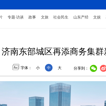
片
专题·访谈
政事
文旅
社会民生
山东产经
文娱
济南东部城区再添商务集群
字体：
小
中
大
分享到：