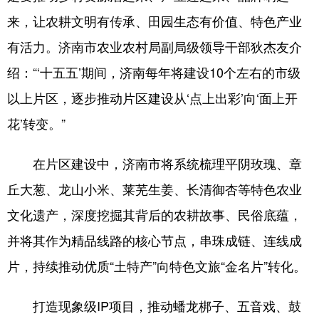
来，让农耕文明有传承、田园生态有价值、特色产业
English
Español
Français
عربى
有活力。济南市农业农村局副局级领导干部狄杰友介
Русский язык
日本語
한국어
绍：“‘十五五’期间，济南每年将建设10个左右的市级
Deutsch
Português
以上片区，逐步推动片区建设从‘点上出彩’向‘面上开
花’转变。”
在片区建设中，济南市将系统梳理平阴玫瑰、章
丘大葱、龙山小米、莱芜生姜、长清御杏等特色农业
文化遗产，深度挖掘其背后的农耕故事、民俗底蕴，
并将其作为精品线路的核心节点，串珠成链、连线成
片，持续推动优质“土特产”向特色文旅“金名片”转化。
打造现象级IP项目，推动蟠龙梆子、五音戏、鼓