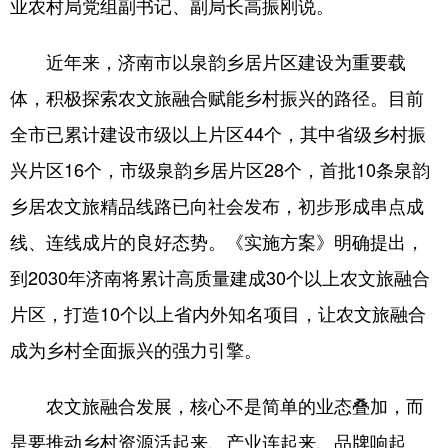
业农村局党组副书记、副局长高振刚说。
会展
彩票
娱乐
时尚
近年来，济南市以泉韵乡居片区建设为重要载
悦读
公益
书画
一带一路
体，积极探索农文旅融合赋能乡村振兴的路径。目前
亚太网
上市公司
投教基地
全市已累计建设市级以上片区44个，其中省级乡村振
兴片区16个，市级泉韵乡居片区28个，首批10条泉韵
地方频道
乡居农文旅精品线路已向社会发布，初步形成串点成
线、连线成片的良好态势。《实施方案》明确提出，
首页
山东新闻
图片
专题·访谈
到2030年济南将累计高质量建成30个以上农文旅融合
政事
文旅
社会民生
山东产经
片区，打造10个以上省内外知名项目，让农文旅融合
文娱
融媒秀
地市
科教
成为乡村全面振兴的强力引擎。
健康
微视齐鲁
农文旅融合发展，核心不是简单的业态叠加，而
是要推动乡村资源活起来、产业连起来、品牌响起
多语种频道