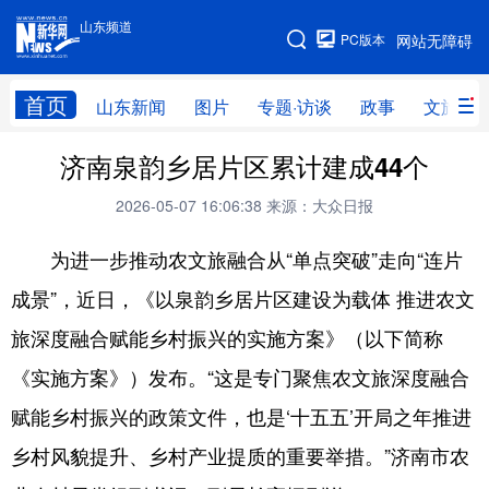
山东频道
手机版
PC版本
网站无障碍
网站地图
首页
山东新闻
图片
专题·访谈
政事
文旅
济南泉韵乡居片区累计建成44个
学习进行时
高层
时政
人事
2026-05-07 16:06:38
来源：大众日报
国际
财经
网评
港澳
为进一步推动农文旅融合从“单点突破”走向“连片
台湾
思客智库
全球连线
教育
成景”，近日，《以泉韵乡居片区建设为载体 推进农文
科技
科普
体育
文化
旅深度融合赋能乡村振兴的实施方案》（以下简称
健康
军事
访谈
视频
《实施方案》）发布。“这是专门聚焦农文旅深度融合
图片
中央文件
金融
汽车
赋能乡村振兴的政策文件，也是‘十五五’开局之年推进
食品
人居
信息化
乡村振兴
乡村风貌提升、乡村产业提质的重要举措。”济南市农
溯源中国
城市
旅游
能源