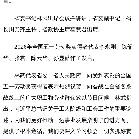
量。
会展
彩票
娱乐
时尚
省委书记林武出席会议并讲话，省委副书记、省
悦读
公益
书画
一带一路
长周乃翔主持，省政协主席葛慧君出席。
亚太网
上市公司
投教基地
2026年全国五一劳动奖获得者代表李永刚、陈韶
华、张君、陈云华、孙显茹作了发言。
地方频道
林武代表省委、省人民政府，向受到表彰的全国
首页
山东新闻
图片
专题·访谈
五一劳动奖获得者表示热烈祝贺，向奋战在全省各条
政事
文旅
社会民生
山东产经
战线上的广大职工和劳动群众致以节日问候。林武指
文娱
融媒秀
地市
科教
出，习近平总书记关于工人阶级和工会工作的重要论
健康
微视齐鲁
述，为我们更好推动工运事业发展指明了前进方向、
提供了根本遵循。我们要深入学习领会，切实抓好贯
多语种频道