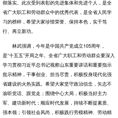
彻落实。此次受到表彰的先进集体和先进个人，是全
省广大职工和劳动群众中的优秀代表，是全省人民学
English
Español
Français
عربى
习的榜样，希望大家珍惜荣誉、保持本色，实干笃
Русский язык
日本語
한국어
行、再立新功。
Deutsch
Português
林武强调，今年是中国共产党成立105周年，
是“十五五”开局之年。全省广大职工和劳动群众要深入
学习贯彻习近平总书记视察山东重要讲话和重要指示
批示精神，干事创业、担当尽责，积极投身现代化强
省建设的火热实践。希望大家坚守政治信念，矢志不
渝听党话、跟党走；围绕中心大局，积极当好主力
军、建功新时代；顺应时代发展，持续不断提素质、
强本领；引领社会风尚，积极践行劳模精神、劳动精