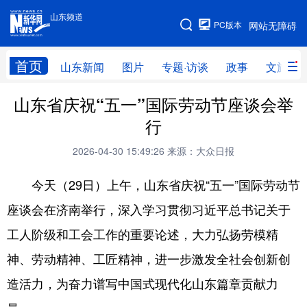
山东频道
手机版
PC版本
网站无障碍
网站地图
首页
山东新闻
图片
专题·访谈
政事
文旅
山东省庆祝“五一”国际劳动节座谈会举
学习进行时
高层
时政
人事
行
国际
财经
网评
港澳
2026-04-30 15:49:26
来源：大众日报
台湾
思客智库
全球连线
教育
今天（29日）上午，山东省庆祝“五一”国际劳动节
科技
科普
体育
文化
座谈会在济南举行，深入学习贯彻习近平总书记关于
健康
军事
访谈
视频
工人阶级和工会工作的重要论述，大力弘扬劳模精
图片
中央文件
金融
汽车
神、劳动精神、工匠精神，进一步激发全社会创新创
食品
人居
信息化
乡村振兴
造活力，为奋力谱写中国式现代化山东篇章贡献力
溯源中国
城市
旅游
能源