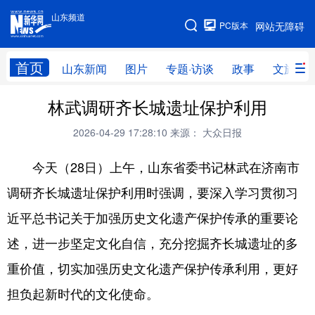
山东频道
手机版
PC版本
网站无障碍
网站地图
首页
山东新闻
图片
专题·访谈
政事
文旅
林武调研齐长城遗址保护利用
学习进行时
高层
时政
人事
2026-04-29 17:28:10
来源： 大众日报
国际
财经
网评
港澳
今天（28日）上午，山东省委书记林武在济南市
台湾
思客智库
全球连线
教育
调研齐长城遗址保护利用时强调，要深入学习贯彻习
科技
科普
体育
文化
近平总书记关于加强历史文化遗产保护传承的重要论
健康
军事
访谈
视频
述，进一步坚定文化自信，充分挖掘齐长城遗址的多
图片
中央文件
金融
汽车
重价值，切实加强历史文化遗产保护传承利用，更好
食品
人居
信息化
乡村振兴
担负起新时代的文化使命。
溯源中国
城市
旅游
能源