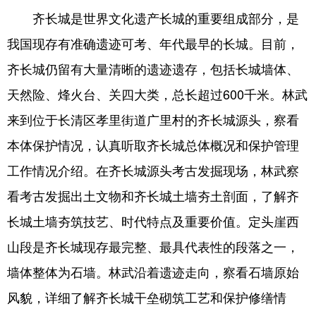
齐长城是世界文化遗产长城的重要组成部分，是
会展
彩票
娱乐
时尚
我国现存有准确遗迹可考、年代最早的长城。目前，
悦读
公益
书画
一带一路
齐长城仍留有大量清晰的遗迹遗存，包括长城墙体、
亚太网
上市公司
投教基地
天然险、烽火台、关四大类，总长超过600千米。林武
来到位于长清区孝里街道广里村的齐长城源头，察看
地方频道
本体保护情况，认真听取齐长城总体概况和保护管理
工作情况介绍。在齐长城源头考古发掘现场，林武察
首页
山东新闻
图片
专题·访谈
看考古发掘出土文物和齐长城土墙夯土剖面，了解齐
政事
文旅
社会民生
山东产经
长城土墙夯筑技艺、时代特点及重要价值。定头崖西
文娱
融媒秀
地市
科教
山段是齐长城现存最完整、最具代表性的段落之一，
健康
微视齐鲁
墙体整体为石墙。林武沿着遗迹走向，察看石墙原始
风貌，详细了解齐长城干垒砌筑工艺和保护修缮情
多语种频道